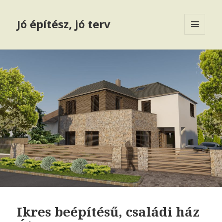
Jó építész, jó terv
MENÜ
ÉS
WIDGETEK
Ikres beépítésű, családi ház