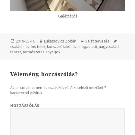
Galériáról
Közzétéve
2019-03-16
Szerző
Lukátsovics Zoltán
Kategória
Saját tervezés
Címke
családi ház
,
kis telek
,
korszerű lakóház
,
magastető
,
nagycsalád
,
terasz
,
természetes anyagok
Vélemény, hozzászólás?
Az email címet nem tesszük közzé.
A kötelező mezőket
*
karakterrel jelöltük
HOZZÁSZÓLÁS