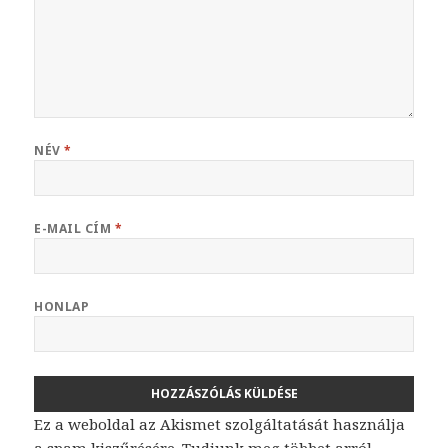
NÉV
*
E-MAIL CÍM
*
HONLAP
Ez a weboldal az Akismet szolgáltatását használja
a spam kiszűrésére.
Tudjunk meg többet arról,