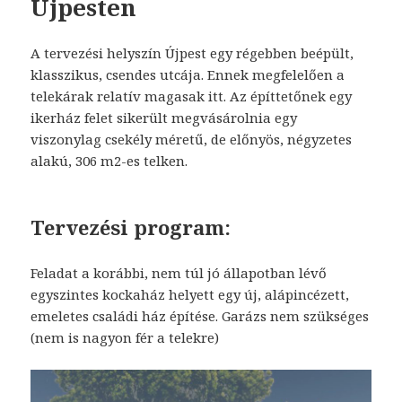
Újpesten
A tervezési helyszín Újpest egy régebben beépült,
klasszikus, csendes utcája. Ennek megfelelően a
telekárak relatív magasak itt. Az építtetőnek egy
ikerház felet sikerült megvásárolnia egy
viszonylag csekély méretű, de előnyös, négyzetes
alakú, 306 m2-es telken.
Tervezési program:
Feladat a korábbi, nem túl jó állapotban lévő
egyszintes kockaház helyett egy új, alápincézett,
emeletes családi ház építése. Garázs nem szükséges
(nem is nagyon fér a telekre)