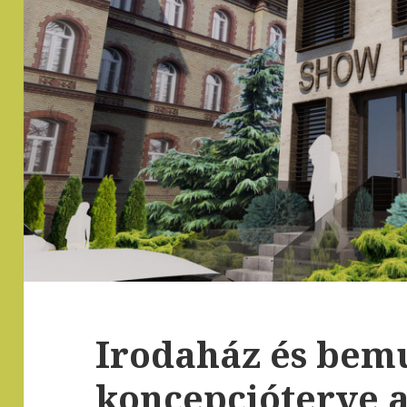
Irodaház és bem
koncepcióterve 