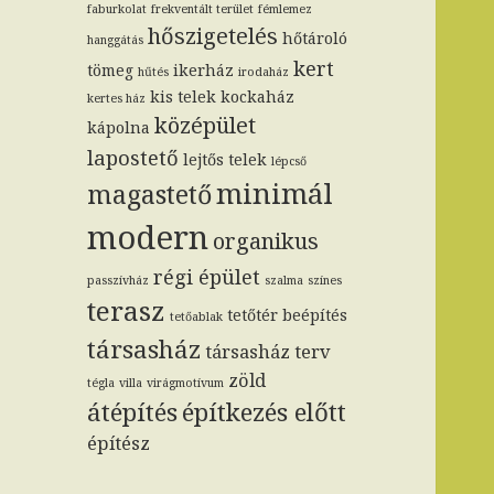
faburkolat
frekventált terület
fémlemez
hőszigetelés
hőtároló
hanggátás
kert
tömeg
ikerház
hűtés
irodaház
kis telek
kockaház
kertes ház
középület
kápolna
lapostető
lejtős telek
lépcső
minimál
magastető
modern
organikus
régi épület
passzívház
szalma
színes
terasz
tetőtér beépítés
tetőablak
társasház
társasház terv
zöld
tégla
villa
virágmotívum
átépítés
építkezés előtt
építész