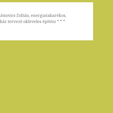
kátsovics Zoltán, energiatakarékos,
áz tervező okleveles építész * * *