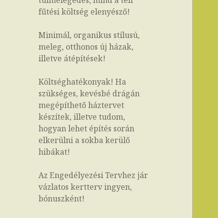
túlmelegedés, mind a téli
fűtési költség elenyésző!
Minimál, organikus stílusú,
meleg, otthonos új házak,
illetve átépítések!
Költséghatékonyak! Ha
szükséges, kevésbé drágán
megépíthető háztervet
készítek, illetve tudom,
hogyan lehet építés során
elkerülni a sokba kerülő
hibákat!
Az Engedélyezési Tervhez jár
vázlatos kertterv ingyen,
bónuszként!