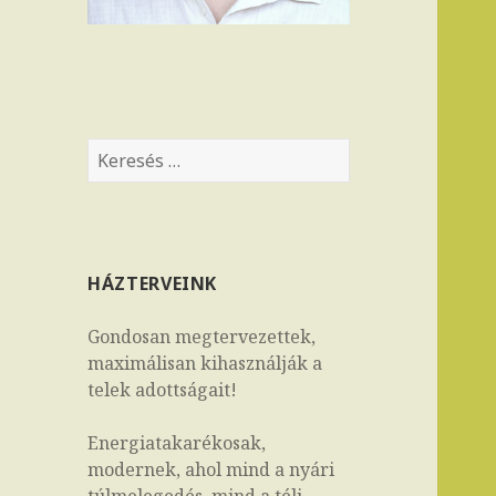
K
e
r
e
s
HÁZTERVEINK
é
s
Gondosan megtervezettek,
:
maximálisan kihasználják a
telek adottságait!
Energiatakarékosak,
modernek, ahol mind a nyári