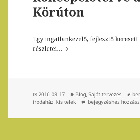
Körúton
Egy ingatlankezelő, fejlesztő keresett
Irodaház és bemutatóterem koncepci
részletei…
Közzétéve
2016-08-17
Kategória
Blog
,
Saját tervezés
Cí
be
irodaház
,
kis telek
Irodaház és bemutató
bejegyzéshez hozzász