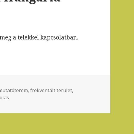
 meg a telekkel kapcsolatban.
óterve a Hungária Körúton
mke
mutatóterem
,
frekventált terület
,
terem koncepcióterve a Hungária Körúton
ólás