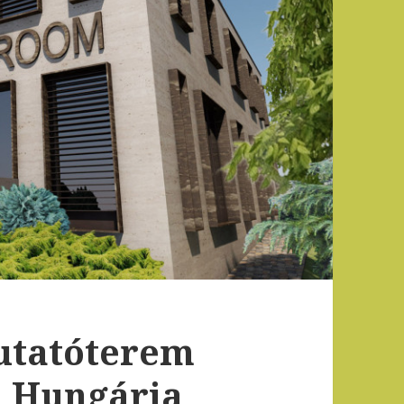
utatóterem
a Hungária