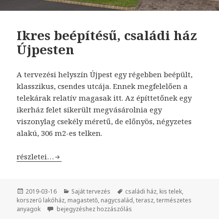
Ikres beépítésű, családi ház
Újpesten
A tervezési helyszín Újpest egy régebben beépült,
klasszikus, csendes utcája. Ennek megfelelően a
telekárak relatív magasak itt. Az építtetőnek egy
ikerház felet sikerült megvásárolnia egy
viszonylag csekély méretű, de előnyös, négyzetes
alakú, 306 m2-es telken.
Ikres beépítésű, családi ház Újpesten
részletei…
Közzétéve
2019-03-16
Kategória
Saját tervezés
Címke
családi ház
,
kis telek
,
korszerű lakóház
,
magastető
,
nagycsalád
,
terasz
,
természetes
anyagok
Ikres beépítésű, családi ház Újpesten
bejegyzéshez hozzászólás