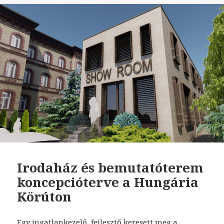
Irodaház és bemutatóterem
koncepcióterve a Hungária
Körúton
Egy ingatlankezelő, fejlesztő keresett meg a