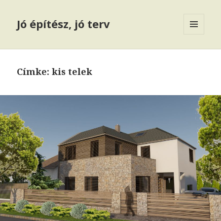
Jó építész, jó terv
MENÜ
ÉS
WIDGETEK
Címke: kis telek