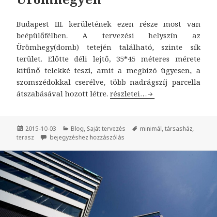
Budapest III. kerületének ezen része most van
beépülőfélben. A tervezési helyszín az
Ürömhegy(domb) tetején található, szinte sík
terület. Előtte déli lejtő, 35*45 méteres mérete
kitűnő telekké teszi, amit a megbízó ügyesen, a
szomszédokkal cserélve, több nadrágszíj parcella
átszabásával hozott létre.
4 lakásos társasház terv Ür
részletei…
Közzétéve
2015-10-03
Kategória
Blog
,
Saját tervezés
Címke
minimál
,
társasház
,
terasz
4 lakásos társasház terv Ürömhegyen
bejegyzéshez hozzászólás