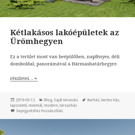
Kétlakásos lakóépületek az
Ürömhegyen
Ez a terület most van beépülőben, napfényes, déli
domboldal, panorámával a Hármashatárhegyre.
Kétlakásos lakóépületek az Ürömhegyen
részletei…
Közzétéve
2019-03-12
Kategória
Blog
,
Saját tervezés
Címke
ikerház
,
kertes ház
,
lapostető
,
minimál
,
modern
,
társasház
Kétlakásos lakóépületek az Ürömhegyen
bejegyzéshez hozzászólás