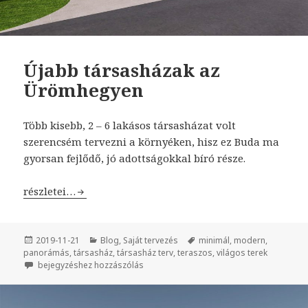
Újabb társasházak az
Ürömhegyen
Több kisebb, 2 – 6 lakásos társasházat volt
szerencsém tervezni a környéken, hisz ez Buda ma
gyorsan fejlődő, jó adottságokkal bíró része.
Újabb társasházak az Ürömhegyen
részletei…
Közzétéve
2019-11-21
Kategória
Blog
,
Saját tervezés
Címke
minimál
,
modern
,
panorámás
,
társasház
,
társasház terv
,
teraszos
,
világos terek
Újabb társasházak az Ürömhegyen
bejegyzéshez hozzászólás