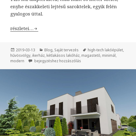
enyhe északkeleti lejtésű saroktelek, egyik felén
gyalogos úttal.
Kétlakásos lakóépület Hűvösvölgyben
részletei…
Közzétéve
2019-03-13
Kategória
Blog
,
Saját tervezés
Címke
high-tech lakóépület
,
hűvösvölgy
,
ikerház
,
kétlakásos lakóház
,
magastető
,
minimál
,
modern
Kétlakásos lakóépület Hűvösvölgyben
bejegyzéshez hozzászólás