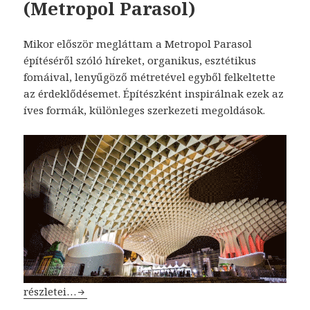
(Metropol Parasol)
Mikor először megláttam a Metropol Parasol
építéséről szóló híreket, organikus, esztétikus
fomáival, lenyűgöző métretével egyből felkeltette
az érdeklődésemet. Építészként inspirálnak ezek az
íves formák, különleges szerkezeti megoldások.
Sevilla faszerkezet (Metropol Parasol)
részletei…