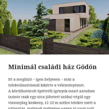
Minimál családi ház Gödön
Itt a megbízó – igen helyesen – már a
telekválasztásnál kikérte a véleményemet.
A körülhatárolt építtetői igények miatt azonban
(szinte csak egy utca jöhetett szóba) végül egy
viszonylag keskeny, 12-13 m széles telekre esett a
választás, melynek mélysége ugyan jó nagy volt,