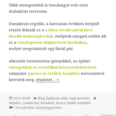
Több szempontból is tanulságos volt ezen
átalakítás tervezése.
Dunakeszi régebbi, a hatvanas években beépült
részén fekszik ez a
s
zéles utcafronttal bíró,
kisebb mélységű telek,
melynek nyugati szélén áll
ez a
részlegesen alápincézett kockaház
,
melyet megvásárolt egy fiatal pár.
Abszolút természetes igényekkel, az épület
energetikai és esztétikai korszerűsítésével,
valamint
garázs és tetőtér beépítés
tervezésével
kerestek meg.
Kockaház felújítás és bővítés Dunakeszin
részletei…
Közzétéve
2015-09-09
Kategória
Blog
,
Építkezés előtt
,
Saját tervezés
Címke
átépítés
,
családi ház
,
kockaház
,
terasz
,
tetőtér beépítés
1 hozzászólás a(z)
Kockaház felújítás és bővítés Dunakeszin
bejegyzéshez