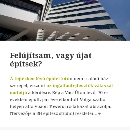
Felújítsam, vagy újat
építsek?
A fejlécben lévő épületfotó
n nem családi ház
szerepel, viszont
az ingatlanfejlesztők válaszát
mutatja
a kérdésre. Kép a Váci Úton lévő, 70-es
években épült, pár éve elbontott Volga szálló
helyén álló Vision Towers irodaházat ábrázolja.
(Tervezője a 3H építész stúdió)
Felújítsam, vagy újat épít
részletei…