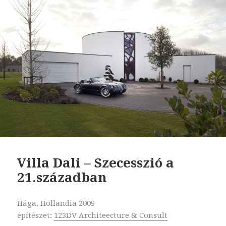
Villa Dali – Szecesszió a
21.században
Hága, Hollandia 2009
építészet
:
123DV Architeecture & Consult