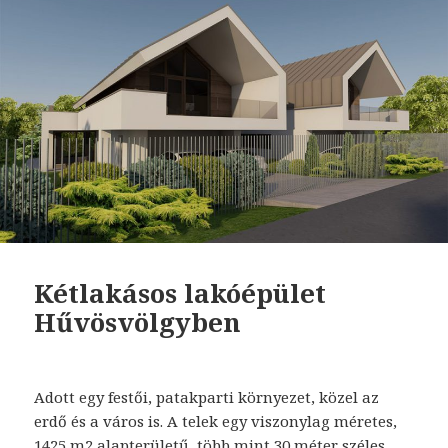
Kétlakásos lakóépület
Hűvösvölgyben
Adott egy festői, patakparti környezet, közel az
erdő és a város is. A telek egy viszonylag méretes,
1425 m2 alapterületű, több mint 30 méter széles,