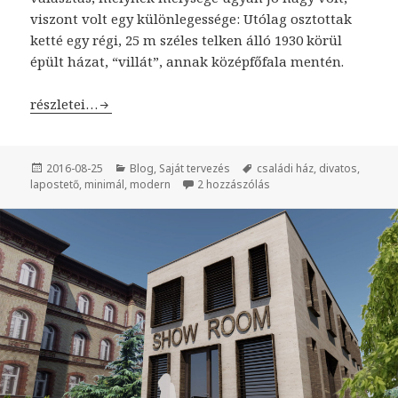
viszont volt egy különlegessége: Utólag osztottak
ketté egy régi, 25 m széles telken álló 1930 körül
épült házat, “villát”, annak középfőfala mentén.
Minimál családi ház Gödön
részletei…
Közzétéve
2016-08-25
Kategória
Blog
,
Saját tervezés
Címke
családi ház
,
divatos
,
lapostető
,
minimál
,
modern
2 hozzászólás
Minimál családi ház Göd