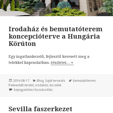
Irodaház és bemutatóterem
koncepcióterve a Hungária
Körúton
Egy ingatlankezelő, fejlesztő keresett meg a
telekkel kapcsolatban.
Irodaház és bemutatóterem konc
részletei…
Közzétéve
2016-08-17
Kategória
Blog
,
Saját tervezés
Címke
bemutatóterem
,
frekventált terület
,
irodaház
,
kis telek
Irodaház és bemutatóterem koncepcióterve a Hungária Körúton
bejegyzéshez hozzászólás
Sevilla faszerkezet