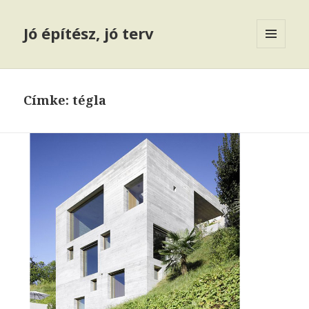
Jó építész, jó terv
MENÜ
ÉS
WIDGETEK
Címke: tégla