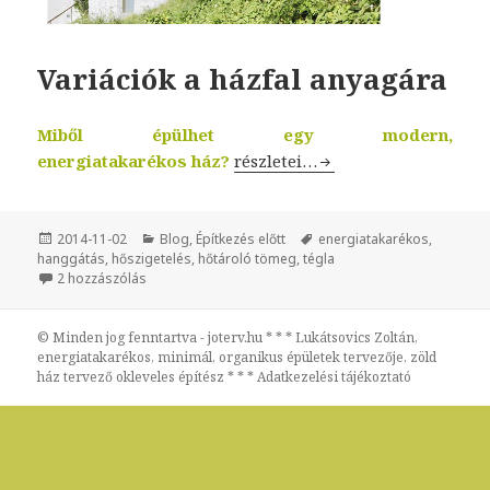
Variációk a házfal anyagára
Miből épülhet egy modern,
energiatakarékos ház?
Variációk a házfal anyagára
részletei…
Közzétéve
2014-11-02
Kategória
Blog
,
Építkezés előtt
Címke
energiatakarékos
,
hanggátás
,
hőszigetelés
,
hőtároló tömeg
,
tégla
2 hozzászólás
Variációk a házfal anyagára című bejegyzéshez
© Minden jog fenntartva - joterv.hu * * * Lukátsovics Zoltán,
energiatakarékos, minimál, organikus épületek tervezője, zöld
ház tervező okleveles építész * * *
Adatkezelési tájékoztató