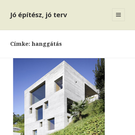
Jó építész, jó terv
MENÜ
ÉS
WIDGETEK
Címke: hanggátás