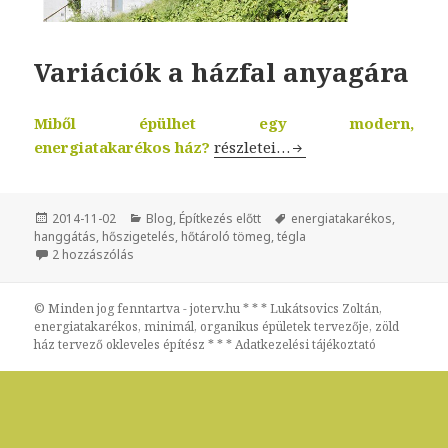
Variációk a házfal anyagára
Miből épülhet egy modern,
energiatakarékos ház?
Variációk a házfal anyagára
részletei…
Közzétéve
2014-11-02
Kategória
Blog
,
Építkezés előtt
Címke
energiatakarékos
,
hanggátás
,
hőszigetelés
,
hőtároló tömeg
,
tégla
2 hozzászólás
Variációk a házfal anyagára című bejegyzéshez
© Minden jog fenntartva - joterv.hu * * * Lukátsovics Zoltán,
energiatakarékos, minimál, organikus épületek tervezője, zöld
ház tervező okleveles építész * * *
Adatkezelési tájékoztató