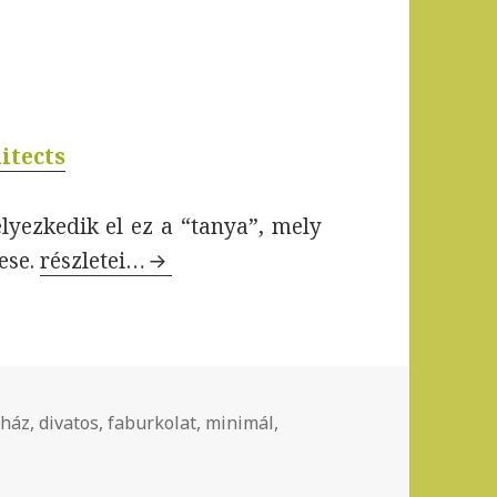
itects
lyezkedik el ez a “tanya”, mely
tese.
Minimál, hagyomány és természetesség
részletei…
 ház
,
divatos
,
faburkolat
,
minimál
,
etesség