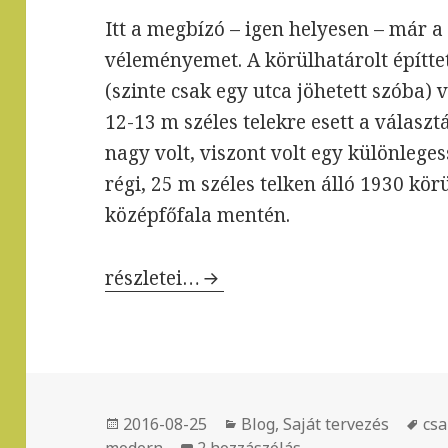
Itt a megbízó – igen helyesen – már a 
véleményemet. A körülhatárolt építte
(szinte csak egy utca jöhetett szóba) 
12-13 m széles telekre esett a válasz
nagy volt, viszont volt egy különleges
régi, 25 m széles telken álló 1930 körü
középfőfala mentén.
Minimál családi ház Gödön
részletei…
Közzétéve
2016-08-25
Kategória
Blog
,
Saját tervezés
Cí
csa