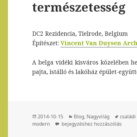
természetesség
DC2 Rezidencia, Tielrode, Belgium
Építészet:
Vincent Van Duysen Arch
A belga vidéki kisváros közelében he
pajta, istálló és lakóház épület-együt
Közzétéve
2014-10-15
Kategória
Blog
,
Nagyvilág
Címke
családi
modern
Minimál, hagyomány és termész
bejegyzéshez hozzászólás