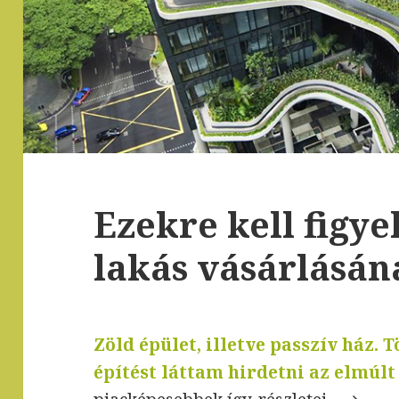
Ezekre kell figye
lakás vásárlásán
Zöld épület, illetve passzív
ház. T
építést láttam hirdetni az elmúlt