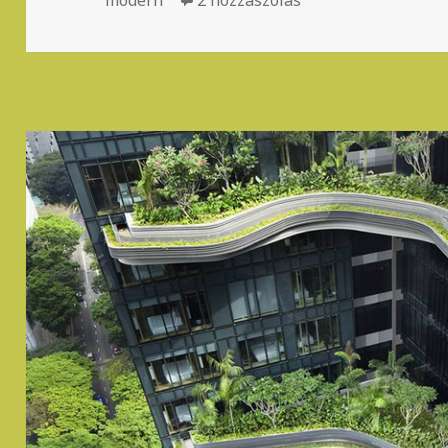
modern
2 hozzászólás
Minimál családi há