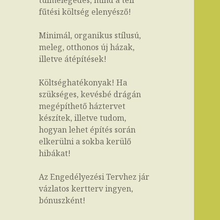
túlmelegedés, mind a téli
fűtési költség elenyésző!
Minimál, organikus stílusú,
meleg, otthonos új házak,
illetve átépítések!
Költséghatékonyak! Ha
szükséges, kevésbé drágán
megépíthető háztervet
készítek, illetve tudom,
hogyan lehet építés során
elkerülni a sokba kerülő
hibákat!
Az Engedélyezési Tervhez jár
vázlatos kertterv ingyen,
bónuszként!