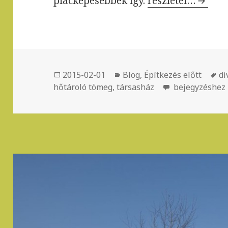
piacképesebbek így.
Ezekre kell figye
részletei…
Közzétéve
2015-02-01
Kategória
Blog
,
Építkezés előtt
C
di
hőtároló tömeg
,
társasház
Ezekre kell fig
bejegyzéshez 