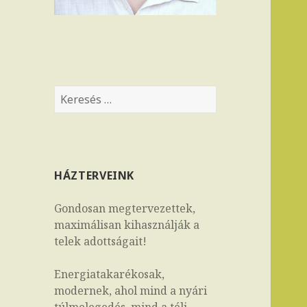
K
e
r
e
s
HÁZTERVEINK
é
s
Gondosan megtervezettek,
:
maximálisan kihasználják a
telek adottságait!
Energiatakarékosak,
modernek, ahol mind a nyári