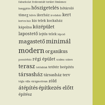
faburkolat
frekventált terület
fémlemez
hőszigetelés
hőtároló
hanggátás
kert
tömeg
ikerház
hűtés
irodaház
kis telek
kockaház
kertes ház
középület
kápolna
lapostető
lejtős telek
lépcső
minimál
magastető
modern
organikus
régi épület
passzívház
szalma
színes
terasz
tetőtér beépítés
tetőablak
társasház
társasház terv
zöld
tégla
villa
virágmotívum
átépítés
építkezés előtt
építész