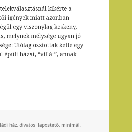
telekválasztásnál kikérte a
tői igények miatt azonban
végül egy viszonylag keskeny,
tás, melynek mélysége ugyan jó
sége: Utólag osztottak ketté egy
l épült házat, “villát”, annak
mke
ládi ház
,
divatos
,
lapostető
,
minimál
,