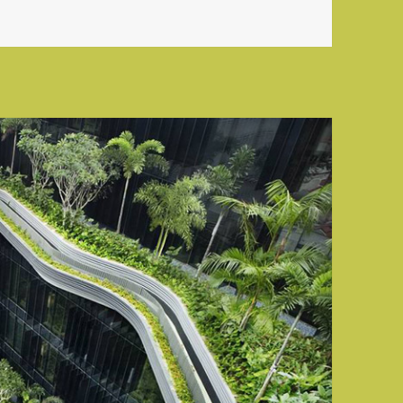
z Gödön című bejegyzéshez