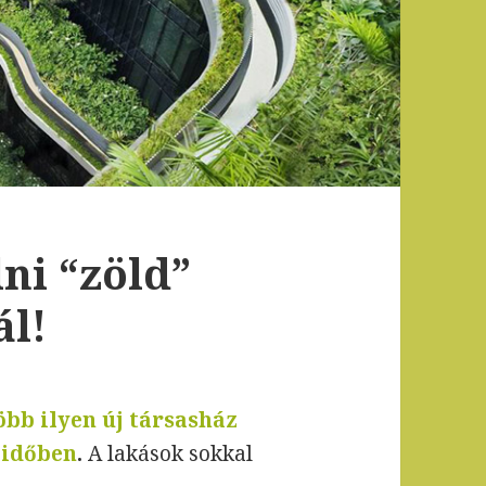
lni “zöld”
ál!
öbb ilyen új társasház
 időben
.
A lakások sokkal