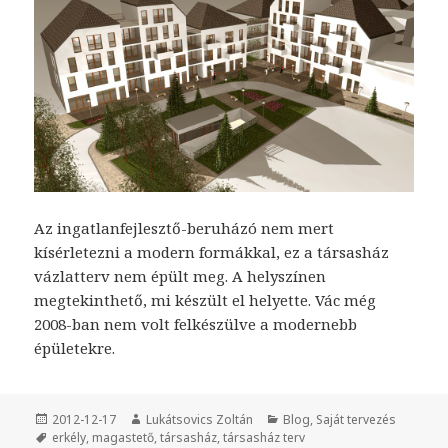
Az ingatlanfejlesztő-beruházó nem mert
kísérletezni a modern formákkal, ez a társasház
vázlatterv nem épült meg. A helyszínen
megtekinthető, mi készült el helyette. Vác még
2008-ban nem volt felkészülve a modernebb
épületekre.
Közzétéve
2012-12-17
Szerző
Lukátsovics Zoltán
Kategória
Blog
,
Saját tervezés
Címke
erkély
,
magastető
,
társasház
,
társasház terv