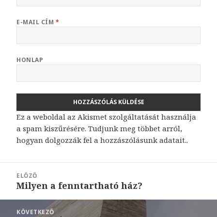
E-MAIL CÍM
*
HONLAP
Ez a weboldal az Akismet szolgáltatását használja
a spam kiszűrésére.
Tudjunk meg többet arról,
hogyan dolgozzák fel a hozzászólásunk adatait.
.
Bejegyzés
ELŐZŐ
navigáció
Milyen a fenntartható ház?
Korábbi
bejegyzések:
KÖVETKEZŐ