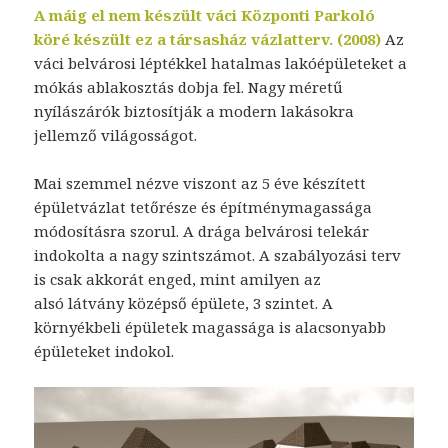
A máig el nem készült váci Központi Parkoló
köré készült ez a társasház vázlatterv. (2008)
Az
váci belvárosi léptékkel hatalmas lakóépületeket a
mókás ablakosztás dobja fel. Nagy méretű
nyílászárók biztosítják a modern lakásokra
jellemző világosságot.
Mai szemmel nézve viszont az 5 éve készített
épületvázlat tetőrésze és építménymagassága
módosításra szorul. A drága belvárosi telekár
indokolta a nagy szintszámot. A szabályozási terv
is csak akkorát enged, mint amilyen az
alsó látvány középső épülete, 3 szintet. A
környékbeli épületek magassága is alacsonyabb
épületeket indokol.