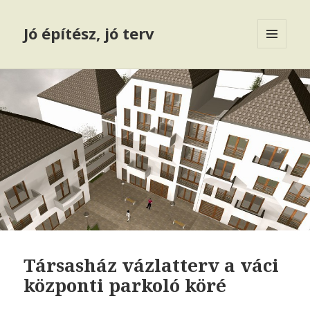
Jó építész, jó terv
MENÜ
ÉS
WIDGETEK
Társasház vázlatterv a váci
központi parkoló köré