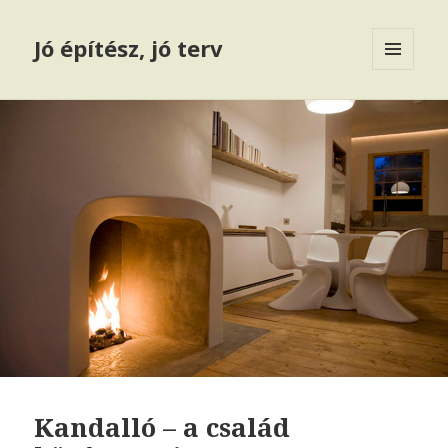
Jó építész, jó terv
MENÜ
ÉS
WIDGETEK
Kandalló – a család