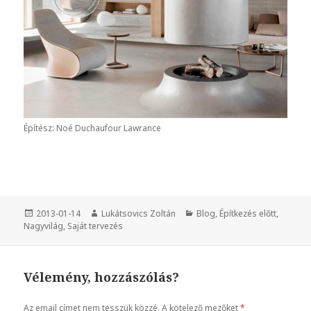
Építész: Noé Duchaufour Lawrance
Közzétéve
2013-01-14
Szerző
Lukátsovics Zoltán
Kategória
Blog
,
Építkezés előtt
,
Nagyvilág
,
Saját tervezés
Vélemény, hozzászólás?
Az email címet nem tesszük közzé.
A kötelező mezőket
*