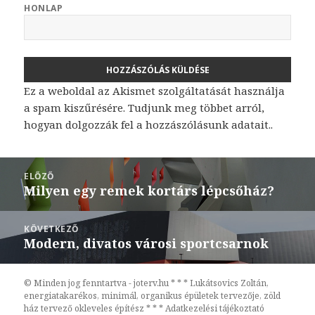
HONLAP
Ez a weboldal az Akismet szolgáltatását használja
a spam kiszűrésére.
Tudjunk meg többet arról,
hogyan dolgozzák fel a hozzászólásunk adatait.
.
Bejegyzés
ELŐZŐ
navigáció
Milyen egy remek kortárs lépcsőház?
Korábbi
bejegyzések:
KÖVETKEZŐ
Modern, divatos városi sportcsarnok
Következő
bejegyzések:
© Minden jog fenntartva - joterv.hu * * * Lukátsovics Zoltán,
energiatakarékos, minimál, organikus épületek tervezője, zöld
ház tervező okleveles építész * * *
Adatkezelési tájékoztató