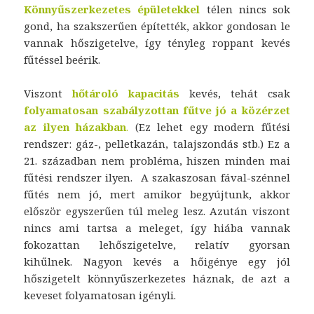
Könnyűszerkezetes épületekkel
télen nincs sok
gond, ha szakszerűen építették, akkor gondosan le
vannak hőszigetelve, így tényleg roppant kevés
fűtéssel beérik.
Viszont
hőtároló kapacitás
kevés, tehát csak
folyamatosan szabályzottan fűtve jó a közérzet
az ilyen házakban
.
(Ez lehet egy modern fűtési
rendszer: gáz-, pelletkazán, talajszondás stb.) Ez a
21. században nem probléma, hiszen minden mai
fűtési rendszer ilyen. A szakaszosan fával-szénnel
fűtés nem jó, mert amikor begyújtunk, akkor
először egyszerűen túl meleg lesz. Azután viszont
nincs ami tartsa a meleget, így hiába vannak
fokozattan lehőszigetelve, relatív gyorsan
kihűlnek. Nagyon kevés a hőigénye egy jól
hőszigetelt könnyűszerkezetes háznak, de azt a
keveset folyamatosan igényli.