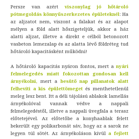
Persze van azért
viszonylag jó hőtároló
pótmegoldás könnyűszerkezetes épületeknél
: Ha
az aljzatot nem, viszont a falakat és az alapot
mélyen a föld alatt hőszigeteljük, akkor a ház
alatti aljzat, illetve a direkt e célból betonozott
vasbeton lemezalap és az alatta lévő földréteg tud
hőtároló kapacitásként működni!
A hőtároló kapacitás nyáron fontos, mert a
nyári
felmelegedés
miatt fokozottan gondosan kell
árnyékolni
,
mert a
besütő nap pillanatok alatt
felhevíti a kis épülettömeget
és menthetetlenül
meleg lesz bent. Itt a déli tájolású ablakok lamellás
árnyékolóval vannak védve a nappali
felmelegedéstől, illetve a nappali üvegfala a terasz
előtetejével. Az előtetőbe a konyhaablak felett
bekerült egy polikarbonát sáv, hogy az a sarok ne
legyen túl sötét. Az árnyékoláson kívül
a
fejlett