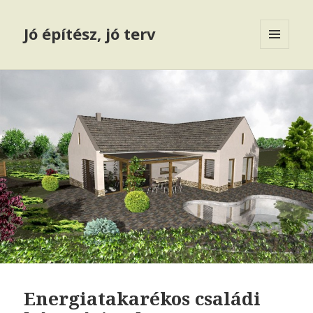
Jó építész, jó terv
MENÜ
ÉS
WIDGETEK
Energiatakarékos családi