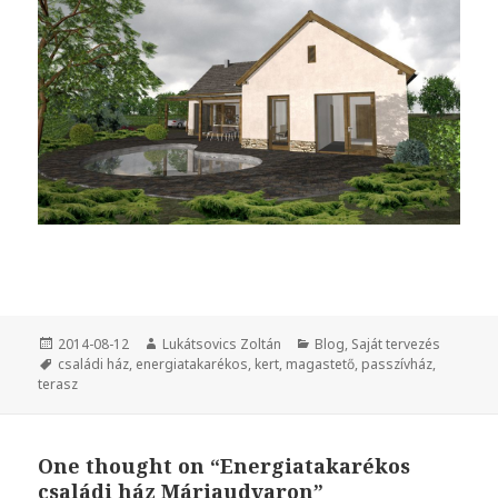
Közzétéve
2014-08-12
Szerző
Lukátsovics Zoltán
Kategória
Blog
,
Saját tervezés
Címke
családi ház
,
energiatakarékos
,
kert
,
magastető
,
passzívház
,
terasz
One thought on “Energiatakarékos
családi ház Máriaudvaron”