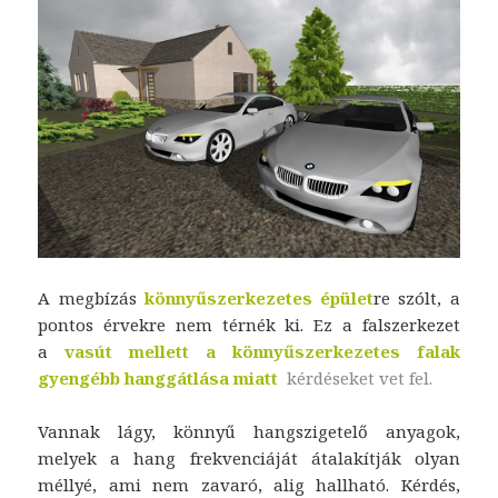
A megbízás
könnyűszerkezetes épület
re szólt, a
pontos érvekre nem térnék ki. Ez a falszerkezet
a
vasút mellett a könnyűszerkezetes falak
gyengébb hanggátlása miatt
kérdéseket vet fel.
Vannak lágy, könnyű hangszigetelő anyagok,
melyek a hang frekvenciáját átalakítják olyan
méllyé, ami nem zavaró, alig hallható. Kérdés,