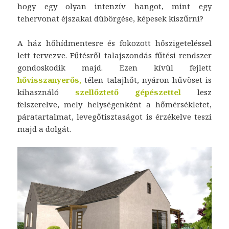
hogy egy olyan intenzív hangot, mint egy
tehervonat éjszakai dübörgése, képesek kiszűrni?
A ház hőhídmentesre és fokozott hőszigeteléssel
lett tervezve. Fűtésről talajszondás fűtési rendszer
gondoskodik majd. Ezen kívül fejlett
hővisszanyerős,
télen talajhőt, nyáron hűvöset is
kihasználó
szellőztető gépészettel
lesz
felszerelve, mely helységenként a hőmérsékletet,
páratartalmat, levegőtisztaságot is érzékelve teszi
majd a dolgát.