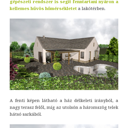
gépészeti rendszer
is segít
fenntartani nyáron a
kellemes hűvös hőmérsékletet
a lakótérben.
A fenti képen látható a ház délkeleti irányból, a
nagy terasz felől, míg az utolsón a háromszög telek
hátsó sarkából.