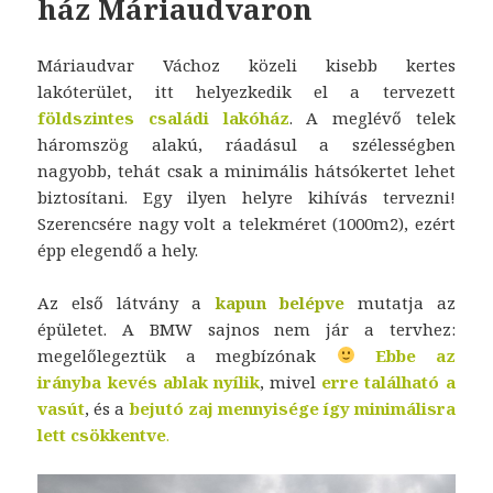
ház Máriaudvaron
Máriaudvar Váchoz közeli kisebb kertes
lakóterület, itt helyezkedik el a tervezett
földszintes családi lakóház
. A meglévő telek
háromszög alakú, ráadásul a szélességben
nagyobb, tehát csak a minimális hátsókertet lehet
biztosítani. Egy ilyen helyre kihívás tervezni!
Szerencsére nagy volt a telekméret (1000m2), ezért
épp elegendő a hely.
Az első látvány a
kapun belépve
mutatja az
épületet. A BMW sajnos nem jár a tervhez:
megelőlegeztük a megbízónak
Ebbe az
irányba
kevés ablak nyílik
, mivel
erre található a
vasút
, és a
bejutó zaj mennyisége
így
minimálisra
lett csökkentve
.