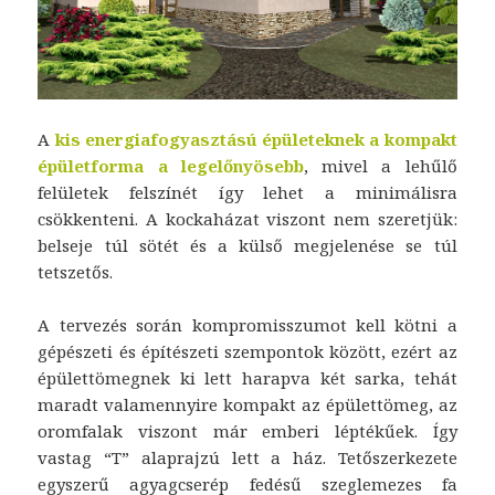
A
kis energiafogyasztású épületeknek a kompakt
épületforma a legelőnyösebb
, mivel a lehűlő
felületek felszínét így lehet a minimálisra
csökkenteni. A kockaházat viszont nem szeretjük:
belseje túl sötét és a külső megjelenése se túl
tetszetős.
A tervezés során kompromisszumot kell kötni a
gépészeti és építészeti szempontok között, ezért az
épülettömegnek ki lett harapva két sarka, tehát
maradt valamennyire kompakt az épülettömeg, az
oromfalak viszont már emberi léptékűek. Így
vastag “T” alaprajzú lett a ház. Tetőszerkezete
egyszerű agyagcserép fedésű szeglemezes fa