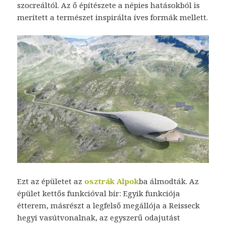
szocreáltól. Az ő építészete a népies hatásokból is
merített a természet inspirálta íves formák mellett.
Ezt az épületet az
osztrák Alpok
ba álmodták. Az
épület kettős funkcióval bír: Egyik funkciója
étterem, másrészt a legfelső megállója a
Reisseck
hegyi vasútvonalnak, az egyszerű odajutást