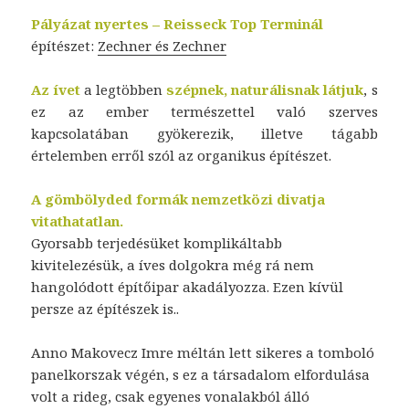
Pályázat nyertes – Reisseck Top Terminál
építészet:
Zechner és Zechner
Az ívet
a legtöbben
szépnek, naturálisnak látjuk
, s
ez az ember természettel való szerves
kapcsolatában gyökerezik, illetve tágabb
értelemben erről szól az organikus építészet.
A gömbölyded formák nemzetközi divatja
vitathatatlan.
Gyorsabb terjedésüket komplikáltabb
kivitelezésük, a íves dolgokra még rá nem
hangolódott építőipar akadályozza. Ezen kívül
persze az építészek is..
Anno Makovecz Imre méltán lett sikeres a tomboló
panelkorszak végén, s ez a társadalom elfordulása
volt a rideg, csak egyenes vonalakból álló