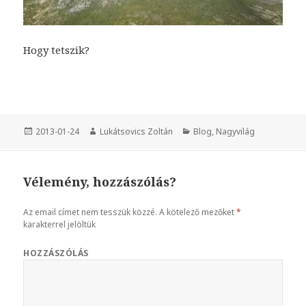
Hogy tetszik?
Közzétéve
2013-01-24
Szerző
Lukátsovics Zoltán
Kategória
Blog
,
Nagyvilág
Vélemény, hozzászólás?
Az email címet nem tesszük közzé.
A kötelező mezőket
*
karakterrel jelöltük
HOZZÁSZÓLÁS