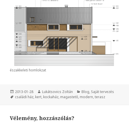
északkeleti homlokzat
Közzétéve
2013-01-28
Szerző
Lukátsovics Zoltán
Kategória
Blog
,
Saját tervezés
Címke
családi ház
,
kert
,
kockaház
,
magastető
,
modern
,
terasz
Vélemény, hozzászólás?