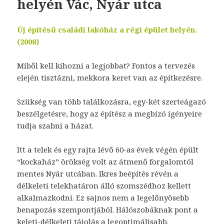
helyén Vác, Nyár utca
Új építésű családi lakóház a régi épület helyén.
(2008)
Miből kell kihozni a legjobbat? Fontos a tervezés
elején tisztázni, mekkora keret van az építkezésre.
Szükség van több találkozásra, egy-két szerteágazó
beszélgetésre, hogy az építész a megbízó igényeire
tudja szabni a házat.
Itt a telek és egy rajta lévő 60-as évek végén épült
“kockaház” örökség volt az átmenő forgalomtól
mentes Nyár utcában. Ikres beépítés révén a
délkeleti telekhatáron álló szomszédhoz kellett
alkalmazkodni. Ez sajnos nem a legelőnyösebb
benapozás szempontjából. Hálószobáknak pont a
keleti-délkeleti tájolás a legoptimálisabb.