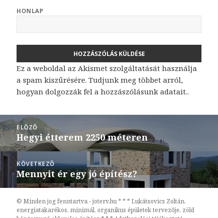
HONLAP
Ez a weboldal az Akismet szolgáltatását használja
a spam kiszűrésére.
Tudjunk meg többet arról,
hogyan dolgozzák fel a hozzászólásunk adatait.
.
Bejegyzés
ELŐZŐ
navigáció
Hegyi étterem 2250 méteren
Korábbi
bejegyzések:
KÖVETKEZŐ
Mennyit ér egy jó építész?
Következő
bejegyzések:
© Minden jog fenntartva - joterv.hu * * * Lukátsovics Zoltán,
energiatakarékos, minimál, organikus épületek tervezője, zöld