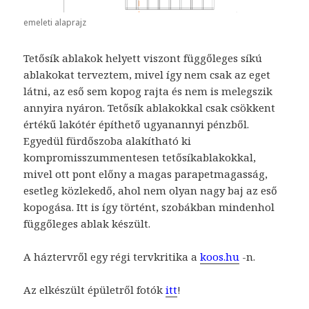
emeleti alaprajz
Tetősík ablakok helyett viszont függőleges síkú
ablakokat terveztem, mivel így nem csak az eget
látni, az eső sem kopog rajta és nem is melegszik
annyira nyáron. Tetősík ablakokkal csak csökkent
értékű lakótér építhető ugyanannyi pénzből.
Egyedül fürdőszoba alakítható ki
kompromisszummentesen tetősíkablakokkal,
mivel ott pont előny a magas parapetmagasság,
esetleg közlekedő, ahol nem olyan nagy baj az eső
kopogása. Itt is így történt, szobákban mindenhol
függőleges ablak készült.
A háztervről egy régi tervkritika a
koos.hu
-n.
Az elkészült épületről fotók
itt
!