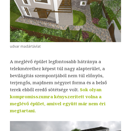
udvar madártávlat
A meglévő épület legfontosabb hátránya a
telekmérethez képest túl nagy alapterület, a
bevilágítás szempontjából nem túl előnyös,
terjengős, majdnem négyzet forma és a belső
terek ebből eredő sötétsége volt.
Sok olyan
kompromisszumra kényszerített volna a
meglévő épület, amivel együtt már nem éri
megtartani.