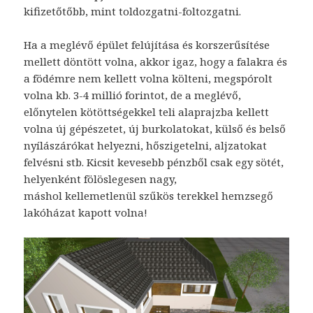
kifizetőtőbb, mint toldozgatni-foltozgatni.
Ha a meglévő épület felújítása és korszerűsítése
mellett döntött volna, akkor igaz, hogy a falakra és
a födémre nem kellett volna költeni, megspórolt
volna kb. 3-4 millió forintot, de a meglévő,
előnytelen kötöttségekkel teli alaprajzba kellett
volna új gépészetet, új burkolatokat, külső és belső
nyílászárókat helyezni, hőszigetelni, aljzatokat
felvésni stb. Kicsit kevesebb pénzből csak egy sötét,
helyenként fölöslegesen nagy,
máshol kellemetlenül szűkös terekkel hemzsegő
lakóházat kapott volna!