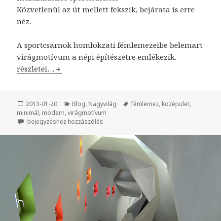
Közvetlenül az út mellett fekszik, bejárata is erre
néz.
A sportcsarnok homlokzati fémlemezeibe belemart
virágmotívum a népi építészetre emlékezik.
Modern, divatos városi sportcsarnok
részletei…
Közzétéve
2013-01-20
Kategória
Blog
,
Nagyvilág
Címke
fémlemez
,
középület
,
minimál
,
modern
,
virágmotívum
Modern, divatos városi sportcsarnok
bejegyzéshez hozzászólás