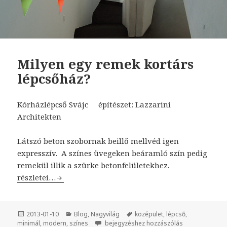
Milyen egy remek kortárs
lépcsőház?
Kórházlépcső Svájc építészet: Lazzarini
Architekten
Látszó beton szobornak beillő mellvéd igen
expresszív. A színes üvegeken beáramló szín pedig
remekül illik a szürke betonfelületekhez.
Milyen egy remek kortárs lépcsőház?
részletei…
Közzétéve
2013-01-10
Kategória
Blog
,
Nagyvilág
Címke
középület
,
lépcső
,
minimál
,
modern
,
színes
Milyen egy remek kortárs lépcsőház?
bejegyzéshez hozzászólás