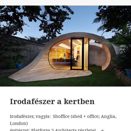
Irodafészer a kertben
Irodafészer, vagyis: Shoffice (shed + office; Anglia,
London)
építészet:
Platform 5 Architects
Irodafészer a kertben
részletei…