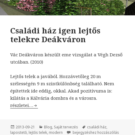
Családi ház igen lejtős
telekre Deákváron
Vác Deákváron készült eme vizsgálat a Végh Dezső
utcában. (2010)
Lejtős telek a javából. Hozzávetőleg 20 m
szélességén 9 m szintkülönbség található. Nem
építettek ide eddig, okkal. Akad pozitívuma is:
kilátás a Kálvária dombra és a városra.
Családi ház igen lejtős telekre Deákváron
részletei…
Közzétéve
2013-09-21
Kategória
Blog
,
Saját tervezés
Címke
családi ház
,
lapostető
,
lejtős telek
,
modern
Családi ház igen lejtős telekre Deák
bejegyzéshez hozzászólás