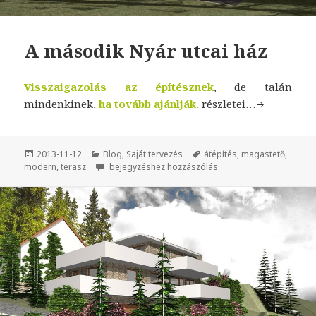
A második Nyár utcai ház
Visszaigazolás az építésznek
, de talán
mindenkinek,
ha tovább ajánlják.
A második Nyár utcai
részletei…
Közzétéve
2013-11-12
Kategória
Blog
,
Saját tervezés
Címke
átépítés
,
magastető
,
modern
,
terasz
A második Nyár utcai ház
bejegyzéshez hozzászólás