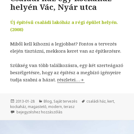
helyén Vác, Nyár utca
Új építésű családi lakóház a régi épület helyén.
(2008)
Miből kell kihozni a legjobbat? Fontos a tervezés
elején tisztázni, mekkora keret van az építkezésre.
Szükség van több találkozásra, egy-két szerteágazó
beszélgetésre, hogy az építész a megbízó igényeire
tudja szabni a házat.
Családi ház egy kockaház helyén V
részletei…
Közzétéve
2013-01-28
Kategória
Blog
,
Saját tervezés
Címke
családi ház
,
kert
,
kockaház
,
magastető
,
modern
,
terasz
Családi ház egy kockaház helyén Vác, Nyár utca
bejegyzéshez hozzászólás